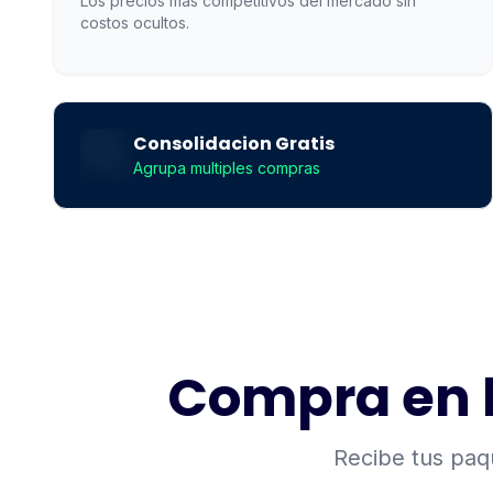
Los precios mas competitivos del mercado sin
costos ocultos.
Sin tarifas escondidas
Descuentos por volumen
Calculadora en linea
Consolidacion Gratis
Agrupa multiples compras
Compra en l
Recibe tus paq