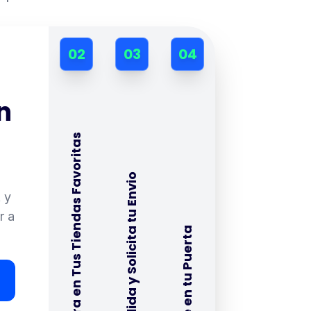
02
03
04
n
Compra en Tus Tiendas Favoritas
Consolida y Solicita tu Envio
 y
r a
Recibe en tu Puerta