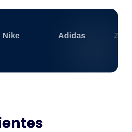
e
Adidas
Zara
ientes