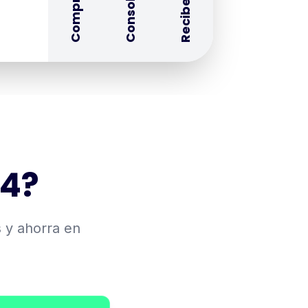
x4?
s y ahorra en