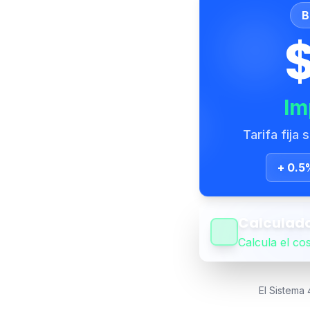
B
Im
Tarifa fija 
+ 0.5
Calculad
Calcula el co
El Sistema 