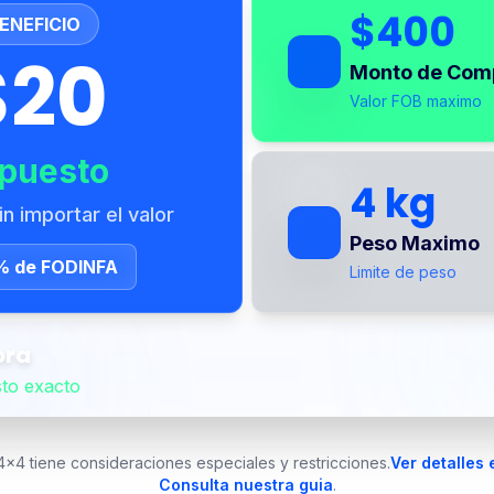
$400
ENEFICIO
$20
Monto de Com
Valor FOB maximo
puesto
4 kg
sin importar el valor
Peso Maximo
% de FODINFA
Limite de peso
ora
sto exacto
4x4 tiene consideraciones especiales y restricciones.
Ver detalles 
Consulta nuestra guia
.