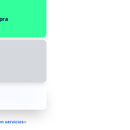
pra
en servicios
o